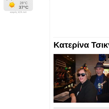
καιρός k24.net
Κατερίνα Τσικ