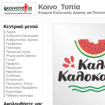
Κοινο_Τοπία
Εταιρεία Κοινωνικής Δράσης και Πολιτι
Κεντρικό μενού
Αρχική
Ανθρώπινα δικαιώματα
Ανθρωπιστικές δράσεις
Περιβάλλον
Πολιτισμός
Προαγωγή υγείας
Ψυχαγωγικές δράσεις
Γενικά
Προβολές
Παραγωγές
Ημερολόγιο
νυμα από την
Σύνδεσμοι
για την ημέρα
Επικοινωνία
Περιηγήσεις Τόπων
ναρκωτικών και
Κοινωνική Παρέμβαση
Εργαστήρια
στήριξης στο
Παθητικό κάπνισμα
ο Πρόληψης
Ακολουθήστε μας