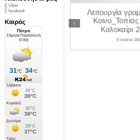
ΛΙΠΟΛΙΣ
Viber
Λειτουργία γραμ
facebook
 Ιουλίου 2026
Κοινο_Τοπίας 
Καιρός
‹
Καλοκαίρι 2
9 Ιουλίου 202