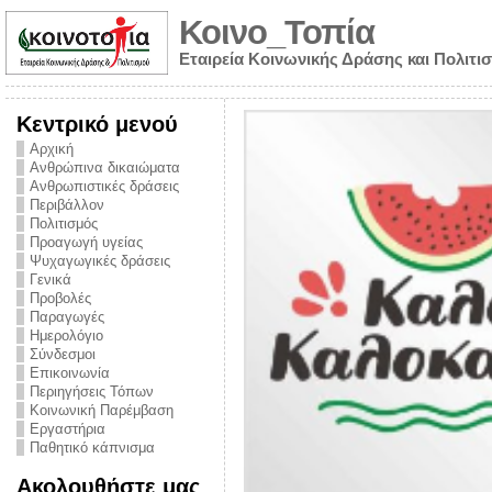
Κοινο_Τοπία
Εταιρεία Κοινωνικής Δράσης και Πολιτι
Κεντρικό μενού
Αρχική
Ανθρώπινα δικαιώματα
Ανθρωπιστικές δράσεις
Περιβάλλον
Πολιτισμός
Προαγωγή υγείας
Ψυχαγωγικές δράσεις
Γενικά
Προβολές
Παραγωγές
Ημερολόγιο
νυμα από την
Σύνδεσμοι
για την ημέρα
Επικοινωνία
Περιηγήσεις Τόπων
ναρκωτικών και
Κοινωνική Παρέμβαση
Εργαστήρια
στήριξης στο
Παθητικό κάπνισμα
ο Πρόληψης
Ακολουθήστε μας