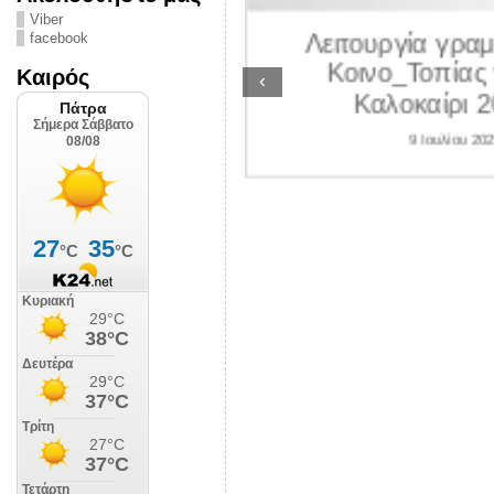
ΛΙΠΟΛΙΣ
Viber
Λειτουργία γραμ
facebook
 Ιουλίου 2026
Κοινο_Τοπίας 
Καιρός
‹
Καλοκαίρι 2
9 Ιουλίου 202