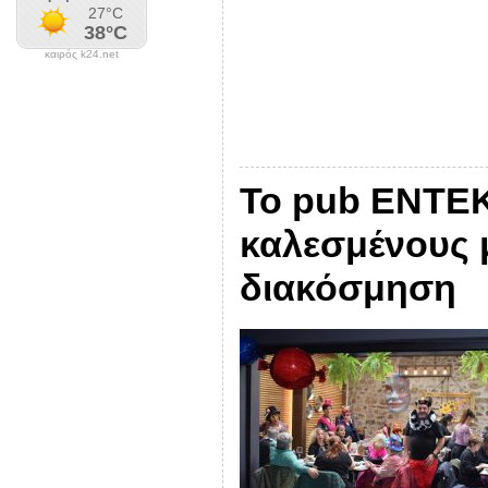
καιρός k24.net
Το pub ENTEK
καλεσμένους 
διακόσμηση