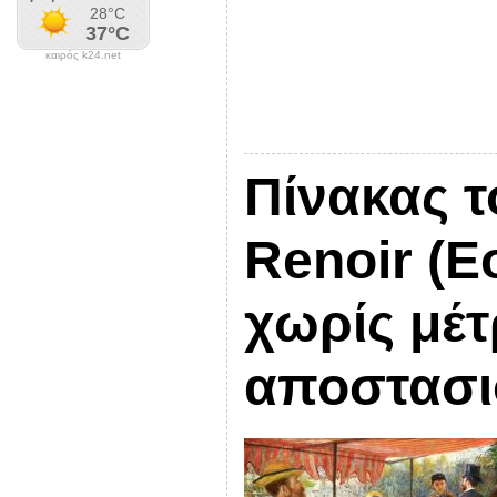
καιρός k24.net
Πίνακας τ
Renoir (Ε
χωρίς μέτ
αποστασι