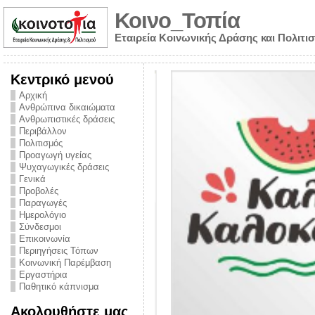
Κοινο_Τοπία
Εταιρεία Κοινωνικής Δράσης και Πολιτι
Κεντρικό μενού
Αρχική
Ανθρώπινα δικαιώματα
Ανθρωπιστικές δράσεις
Περιβάλλον
Πολιτισμός
Προαγωγή υγείας
Ψυχαγωγικές δράσεις
Γενικά
Προβολές
Παραγωγές
Ημερολόγιο
νυμα από την
Σύνδεσμοι
για την ημέρα
Επικοινωνία
Περιηγήσεις Τόπων
ναρκωτικών και
Κοινωνική Παρέμβαση
Εργαστήρια
στήριξης στο
Παθητικό κάπνισμα
ο Πρόληψης
Ακολουθήστε μας