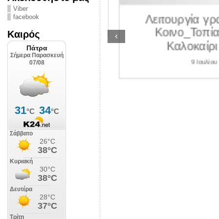
ΛΙΠΟΛΙΣ
Viber
Λειτουργία γραμ
facebook
 Ιουλίου 2026
Κοινο_Τοπίας 
Καιρός
‹
Καλοκαίρι 2
9 Ιουλίου 202