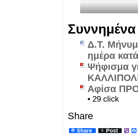
Συννημένα
Δ.Τ. Μήνυ
ημέρα κατ
Ψήφισμα γι
ΚΑΛΛΙΠΟΛ
Αφίσα ΠΡΟ
• 29 click
Share
Share
Post
V
i