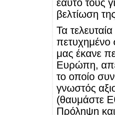
εαυτό τους γ
βελτίωση τ
Τα τελευταία
πετυχημένο
μας έκανε π
Ευρώπη, απει
το οποίο συν
γνωστός αξ
(θαυμάστε Ε
Πρόληψη και