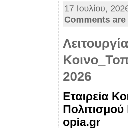
b
17 Ιουλίου, 202
e
r
Comments are 
Λειτουργί
Κοινο_Τοπ
2026
Εταιρεία Κο
Πολιτισμού
opia.gr