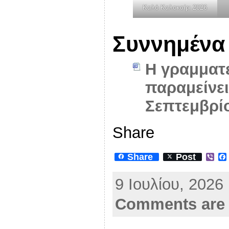
Καλό Καλοκαίρι 2026
Συννημένα
Η γραμματε
παραμείνει 
Σεπτεμβρί
Share
Share
Post
V
i
b
9 Ιουλίου, 2026
e
r
Comments are 