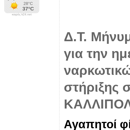
καιρός k24.net
Δ.Τ. Μήνυ
για την η
ναρκωτικώ
στήριξης 
ΚΑΛΛΙΠΟΛ
Αγαπητοί φί