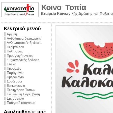
Κοινο_Τοπία
Εταιρεία Κοινωνικής Δράσης και Πολιτι
Κεντρικό μενού
Αρχική
Ανθρώπινα δικαιώματα
Ανθρωπιστικές δράσεις
Περιβάλλον
Πολιτισμός
Προαγωγή υγείας
Ψυχαγωγικές δράσεις
Γενικά
Προβολές
Παραγωγές
Ημερολόγιο
νυμα από την
Σύνδεσμοι
για την ημέρα
Επικοινωνία
Περιηγήσεις Τόπων
ναρκωτικών και
Κοινωνική Παρέμβαση
Εργαστήρια
στήριξης στο
Παθητικό κάπνισμα
ο Πρόληψης
Ακολουθήστε μας