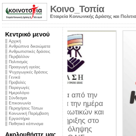
Κοινο_Τοπία
Εταιρεία Κοινωνικής Δράσης και Πολιτι
Κεντρικό μενού
Αρχική
Ανθρώπινα δικαιώματα
Ανθρωπιστικές δράσεις
Περιβάλλον
Πολιτισμός
Προαγωγή υγείας
Ψυχαγωγικές δράσεις
Γενικά
Προβολές
Παραγωγές
Ημερολόγιο
νυμα από την
Σύνδεσμοι
για την ημέρα
Επικοινωνία
Περιηγήσεις Τόπων
ναρκωτικών και
Κοινωνική Παρέμβαση
 στήριξης στο
Εργαστήρια
Παθητικό κάπνισμα
ο Πρόληψης
Ακολουθήστε μας