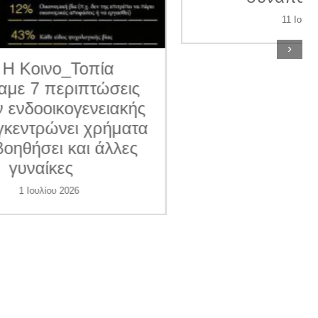
11 Ιουνίου 2026
›
ις
κής
ατα
ες