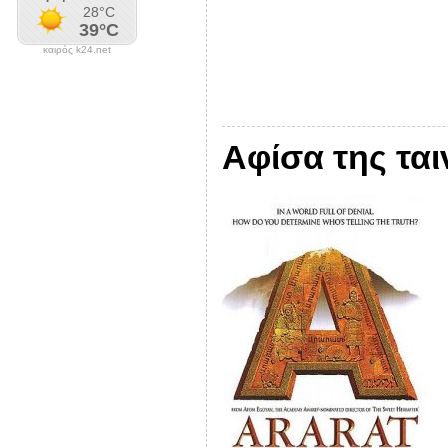
καιρός k24.net
Aφίσα της ται