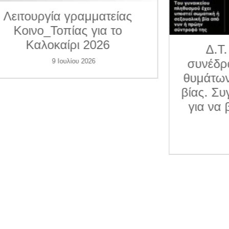
ματείας
για το
026
Δ.Τ. Η Κοινο_Τοπία
συνέδραμε 7 περιπτώσε
6
θυμάτων ενδοοικογενεια
βίας. Συγκεντρώνει χρήμ
για να βοηθήσει και άλλ
γυναίκες
1 Ιουλίου 2026