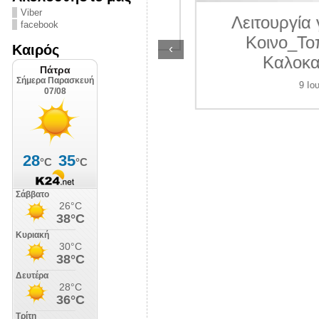
ΛΙΠΟΛΙΣ
Viber
Λειτουργία γραμ
facebook
7 Ιουλίου 2026
Κοινο_Τοπίας 
‹
Καιρός
Καλοκαίρι 2
9 Ιουλίου 202