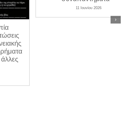
11 Ιουνίου 2026
›
ις
κής
ατα
ες