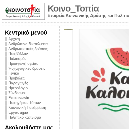
Κοινο_Τοπία
Εταιρεία Κοινωνικής Δράσης και Πολιτι
Κεντρικό μενού
Αρχική
Ανθρώπινα δικαιώματα
Ανθρωπιστικές δράσεις
Περιβάλλον
Πολιτισμός
Προαγωγή υγείας
Ψυχαγωγικές δράσεις
Γενικά
Προβολές
Παραγωγές
Ημερολόγιο
νυμα από την
Σύνδεσμοι
για την ημέρα
Επικοινωνία
Περιηγήσεις Τόπων
ναρκωτικών και
Κοινωνική Παρέμβαση
 στήριξης στο
Εργαστήρια
Παθητικό κάπνισμα
ο Πρόληψης
Ακολουθήστε μας