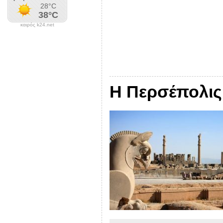
καιρός k24.net
Η Περσέπολις