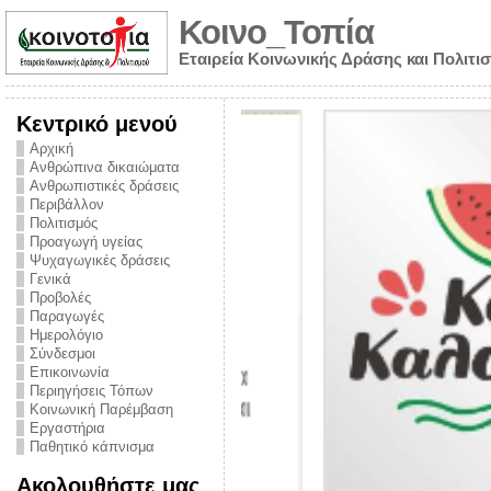
Κοινο_Τοπία
Εταιρεία Κοινωνικής Δράσης και Πολιτι
Κεντρικό μενού
Αρχική
Ανθρώπινα δικαιώματα
Ανθρωπιστικές δράσεις
Περιβάλλον
Πολιτισμός
Προαγωγή υγείας
Ψυχαγωγικές δράσεις
Γενικά
Προβολές
Παραγωγές
Ημερολόγιο
νυμα από την
Σύνδεσμοι
για την ημέρα
Επικοινωνία
Περιηγήσεις Τόπων
ναρκωτικών και
Κοινωνική Παρέμβαση
Εργαστήρια
στήριξης στο
Παθητικό κάπνισμα
ο Πρόληψης
Ακολουθήστε μας