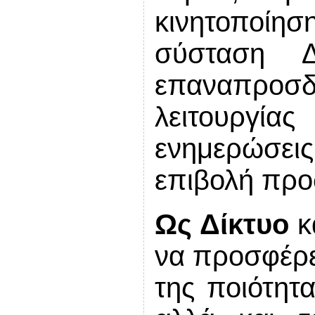
κινητοποίησ
σύσταση Δ
επαναπρο
λειτουργία
ενημερώσει
επιβολή προ
Ως Δίκτυο
κ
να προσφέρετ
της ποιότητ