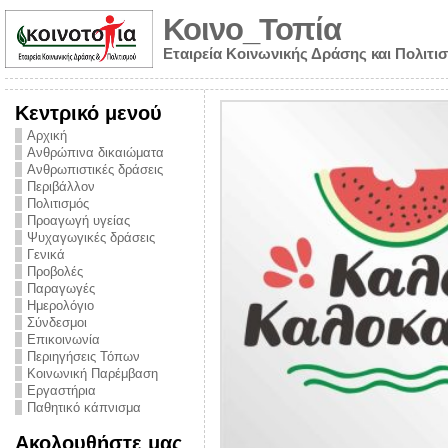
Κοινο_Τοπία
Εταιρεία Κοινωνικής Δράσης και Πολιτι
Κεντρικό μενού
Αρχική
Ανθρώπινα δικαιώματα
Ανθρωπιστικές δράσεις
Περιβάλλον
Πολιτισμός
Προαγωγή υγείας
Ψυχαγωγικές δράσεις
Γενικά
Προβολές
Παραγωγές
Ημερολόγιο
νυμα από την
Σύνδεσμοι
για την ημέρα
Επικοινωνία
Περιηγήσεις Τόπων
ναρκωτικών και
Κοινωνική Παρέμβαση
Εργαστήρια
στήριξης στο
Παθητικό κάπνισμα
ο Πρόληψης
Ακολουθήστε μας