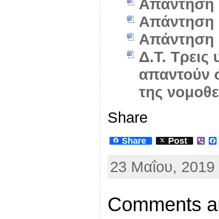
Απάντηση 
Απάντηση 
Απάντηση 
Δ.Τ. Τρεις
απαντούν 
της νομοθ
Share
Share
Post
V
i
b
23 Μαΐου, 2019 
e
r
Comments ar