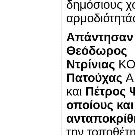
δημόσιους χ
αρμοδιότητάς
Απάντησαν 
Θεόδωρος
Ντρίνιας
ΚΟ
Πατούχας
Α
και
Πέτρος 
οποίους κα
ανταποκρίθ
την τοποθέτη