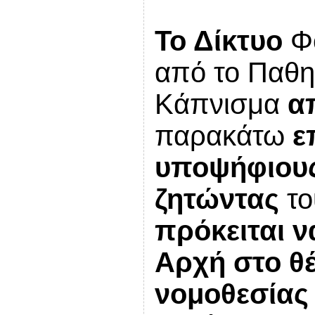
Το Δίκτυο
Φο
από το Παθη
Κάπνισμα
α
παρακάτω
ε
υποψήφιου
ζητώντας
το
πρόκειται 
Αρχή στο θ
νομοθεσίας