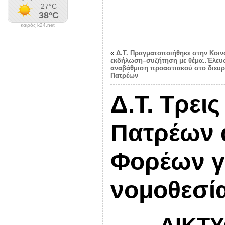
καιρός k24.net
«
Δ.Τ. Πραγματοποιήθηκε στην Κοιν
εκδήλωση–συζήτηση με θέμα..Έλευσ
αναβάθμιση προαστιακού στo διευ
Πατρέων
Δ.Τ. Τρει
Πατρέων 
Φορέων γ
νομοθεσία