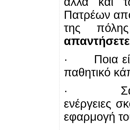
αλλά και 
Πατρέων από
της πόλ
απαντήσετε
· Ποια είνα
παθητικό κά
· Σα νέο
ενέργειες σκ
εφαρμογή το